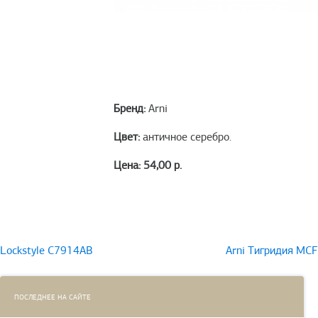
Бренд:
Arni
Цвет:
античное серебро.
Цена: 54,00 р.
Навигация
Lockstyle C7914AB
Arni Тигридия MCF
по
записям
ПОСЛЕДНЕЕ НА САЙТЕ