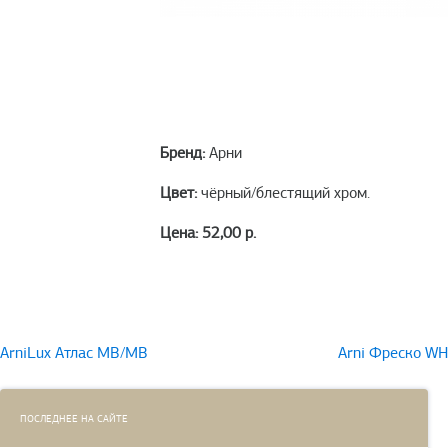
Бренд:
Арни
Цвет:
чёрный/блестящий хром.
Цена: 52,00 р.
Навигация
ArniLux Атлас MB/MB
Arni Фреско WH
по
записям
ПОСЛЕДНЕЕ НА САЙТЕ