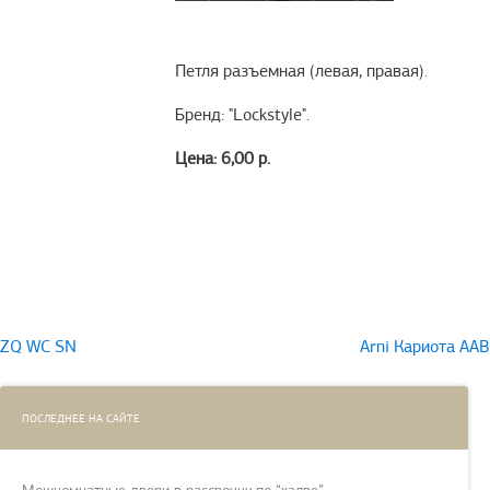
Петля разъемная (левая, правая).
Бренд: "Lockstyle".
Цена: 6,00 р.
Навигация
ZQ WC SN
Arni Кариота AAB
по
записям
ПОСЛЕДНЕЕ НА САЙТЕ