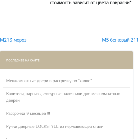
стоимость зависит от цвета покраски*
Навигация
М213 мороз
М5 бежевый 211
по
записям
ПОСЛЕДНЕЕ НА САЙТЕ
Межкомнатные двери в рассрочку по “халве”
Капители, карнизы, фигурные наличники для межкомнатных
дверей
Рассрочка 9 месяцев !!!
Ручки дверные LOCKSTYLE из нержавеющей стали